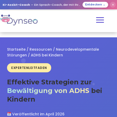
✕
KI-Assist-Coach
— Ein Sprach-Coach, der mit Ihren Lieben spielt
Entdecken →
Startseite
/
Ressourcen
/
Neurodevelopmentale
Störungen
/ ADHS bei Kindern
EXPERTENLEITFADEN
Effektive Strategien zur
Bewältigung von ADHS
bei
Kindern
Veröffentlicht im April 2026