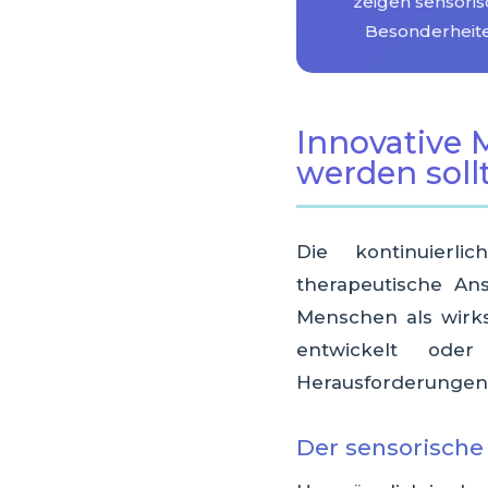
zeigen sensori
Besonderheit
Innovative M
werden soll
Die kontinuierli
therapeutische An
Menschen als wirks
entwickelt ode
Herausforderungen, 
Der sensorische