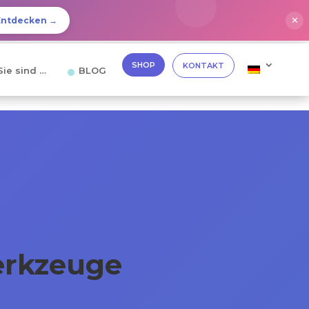
✕
Entdecken →
SHOP
KONTAKT
Sie sind …
BLOG
erkzeuge