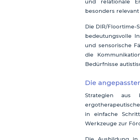
und relationale E
besonders relevant is
Die DIR/Floortime-
bedeutungsvolle I
und sensorische Fä
die Kommunikation
Bedürfnisse autistis
Die angepassten
Strategien aus 
ergotherapeutischen
in einfache Schrit
Werkzeuge zur För
Die Ausbildung in