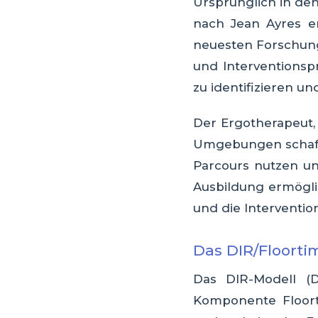
Ursprünglich in den
nach Jean Ayres er
neuesten Forschung
und Interventionsp
zu identifizieren un
Der Ergotherapeut,
Umgebungen schaffe
Parcours nutzen un
Ausbildung ermögli
und die Interventi
Das DIR/Floorti
Das DIR-Modell (De
Komponente Floorti