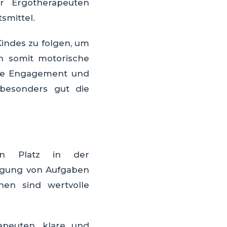
ür Ergotherapeuten
tsmittel.
indes zu folgen, um
n somit motorische
nale Engagement und
 besonders gut die
ren Platz in der
rlegung von Aufgaben
rnen sind wertvolle
apeuten, klare und