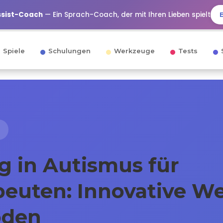
ssist-Coach
— Ein Sprach-Coach, der mit Ihren Lieben spielt
Spiele
Schulungen
Werkzeuge
Tests
g in Autismus für
peuten: Innovative W
oden