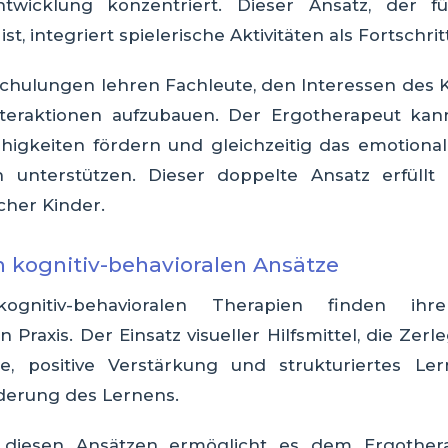
ntwicklung konzentriert. Dieser Ansatz, der f
t, integriert spielerische Aktivitäten als Fortschrit
Schulungen lehren Fachleute, den Interessen des K
nteraktionen aufzubauen. Der Ergotherapeut kan
higkeiten fördern und gleichzeitig das emotio
 unterstützen. Dieser doppelte Ansatz erfüllt
cher Kinder.
 kognitiv-behavioralen Ansätze
kognitiv-behavioralen Therapien finden ih
 Praxis. Der Einsatz visueller Hilfsmittel, die Ze
te, positive Verstärkung und strukturiertes Le
derung des Lernens.
 diesen Ansätzen ermöglicht es dem Ergother