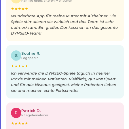
Familie eines älteren Menschen
★
★
★
★
★
Wunderbare App für meine Mutter mit Alzheimer. Die
Spiele stimulieren sie wirklich und das Team ist sehr
aufmerksam. Ein großes Dankeschön an das gesamte
DYNSEO-Team!
Sophie R.
S
Logopädin
★
★
★
★
★
Ich verwende die DYNSEO-Spiele täglich in meiner
Praxis mit meinen Patienten. Vielfältig, gut konzipiert
und für alle Niveaus geeignet. Meine Patienten lieben
sie und machen echte Fortschritte.
Patrick D.
P
Pflegeheimleiter
★
★
★
★
★