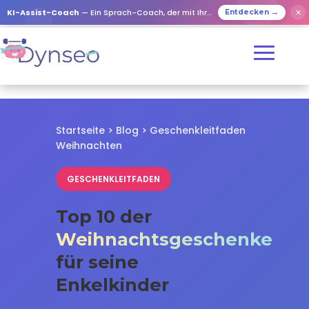
✕
KI-Assist-Coach
— Ein Sprach-Coach, der mit Ihren Lieben spielt
Entdecken →
Startseite
>
Blog
> Geschenkleitfaden
Weihnachten
GESCHENKLEITFADEN
Top 10 der
Weihnachtsgeschenke
für seine
Enkelkinder