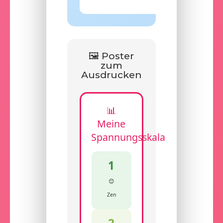
🖼️ Poster
zum
Ausdrucken
📊
Meine
Spannungsskala
1
😊
Zen