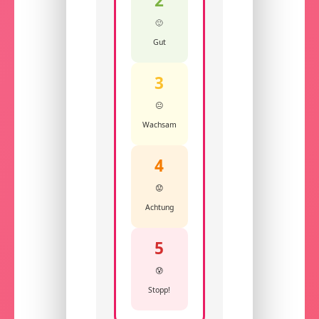
2
🙂
Gut
3
😐
Wachsam
4
😟
Achtung
5
😰
Stopp!