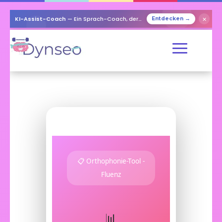
KI-Assist-Coach
— Ein Sprach-Coach, der mit Ihren Lieben spielt
✕
Entdecken →
📋 Orthophonie-Tool -
Fluenz
📊