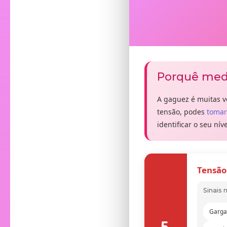
Porquê medi
A gaguez é muitas v
tensão, podes
tomar
identificar o seu nív
Tensão
Sinais 
Garga
5