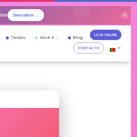
idos
✕
Descobrir →
LOJA ONLINE
Testes
Você é …
Blog
CONTACTO