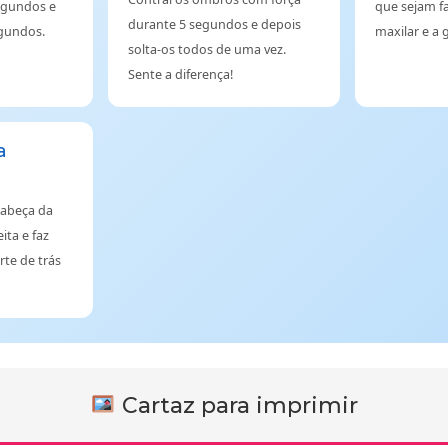
egundos e
que sejam fa
durante 5 segundos e depois
egundos.
maxilar e a 
solta-os todos de uma vez.
Sente a diferença!
a
cabeça da
ita e faz
rte de trás
Cartaz para imprimir