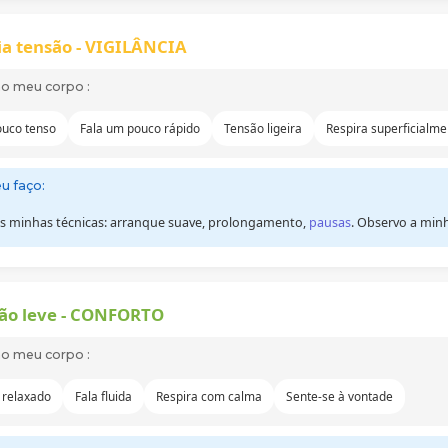
a tensão - VIGILÂNCIA
no meu corpo :
uco tenso
Fala um pouco rápido
Tensão ligeira
Respira superficialme
u faço:
 as minhas técnicas: arranque suave, prolongamento,
pausas
. Observo a minh
ão leve - CONFORTO
no meu corpo :
 relaxado
Fala fluida
Respira com calma
Sente-se à vontade