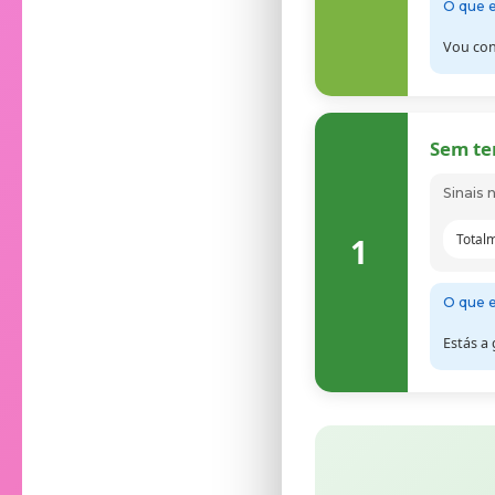
O que e
Vou con
Sem te
Sinais 
Total
1
O que e
Estás a