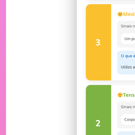
Médi
Sinais 
Um po
3
O que e
Utilizo
Tens
Sinais 
Corpo
2