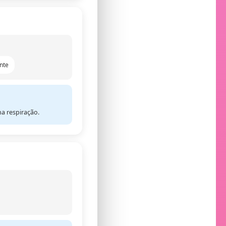
nte
a respiração.