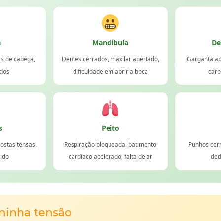
a
Mandíbula
De
es de cabeça,
Dentes cerrados, maxilar apertado,
Garganta ap
ados
dificuldade em abrir a boca
caro
s
Peito
ostas tensas,
Respiração bloqueada, batimento
Punhos cer
gido
cardíaco acelerado, falta de ar
ded
minha tensão