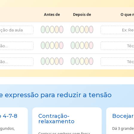
Antes de
Depois de
O que 
e expressão para reduzir a tensão
 4-7-8
Contração-
Bocejar
relaxamento
egundos,
Dá 3 grande
Contrai os ombros com força