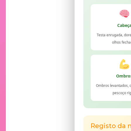
Cabeç
Testa enrugada, dor
olhos fech
Ombro
Ombros levantados, c
pescoço rí
Registo da 