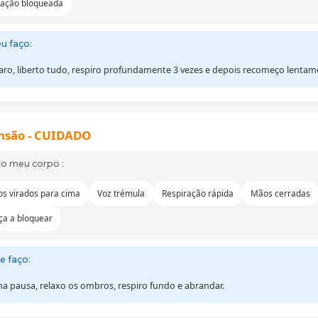
ração bloqueada
u faço:
aro, liberto tudo, respiro profundamente 3 vezes e depois recomeço lentam
ensão - CUIDADO
no meu corpo :
s virados para cima
Voz trémula
Respiração rápida
Mãos cerradas
a a bloquear
e faço:
a pausa, relaxo os ombros, respiro fundo e abrandar.