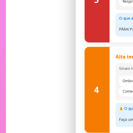
Respi
O que e
PÁRA! P
Alta t
Sinais 
Ombro
4
Começ
O qu
Faço um