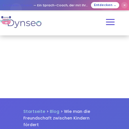
✕
KI-Assist-Coach
— Ein Sprach-Coach, der mit Ihren Lieben spielt
Entdecken →
Startseite
>
Blog
> Wie man die
Freundschaft zwischen Kindern
fördert