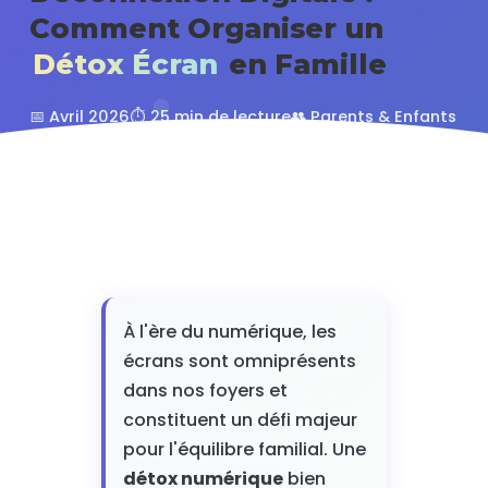
Comment Organiser un
Détox Écran
en Famille
📅 Avril 2026
⏱️ 25 min de lecture
👥 Parents & Enfants
⭐ 4.8/5 (347 avis)
À l'ère du numérique, les
écrans sont omniprésents
dans nos foyers et
constituent un défi majeur
pour l'équilibre familial. Une
détox numérique
bien