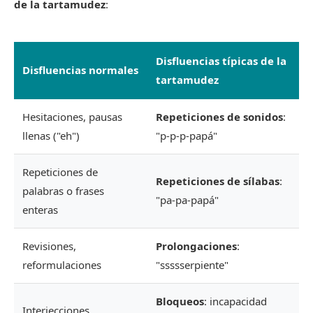
de la tartamudez
:
Disfluencias típicas de la
Disfluencias normales
tartamudez
Hesitaciones, pausas
Repeticiones de sonidos
:
llenas ("eh")
"p-p-p-papá"
Repeticiones de
Repeticiones de sílabas
:
palabras o frases
"pa-pa-papá"
enteras
Revisiones,
Prolongaciones
:
reformulaciones
"ssssserpiente"
Bloqueos
: incapacidad
Interjecciones