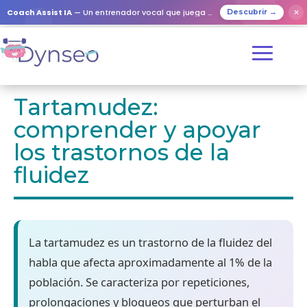
Coach Assist IA
— Un entrenador vocal que juega con tus seres queridos
✕
Descubrir →
Tartamudez:
comprender y apoyar
los trastornos de la
fluidez
La tartamudez es un trastorno de la fluidez del
habla que afecta aproximadamente al 1% de la
población. Se caracteriza por repeticiones,
prolongaciones y bloqueos que perturban el