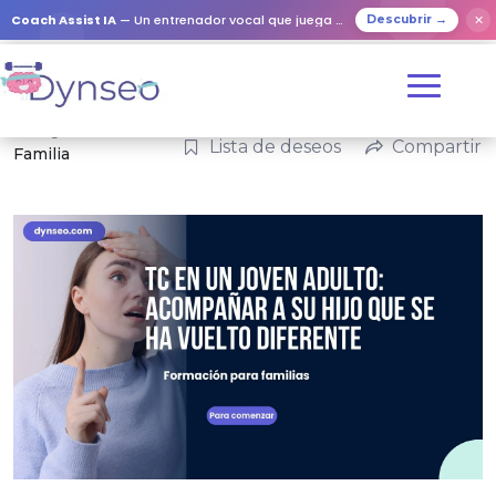
Coach Assist IA
— Un entrenador vocal que juega con tus seres queridos
✕
Descubrir →
Categorías:
Lista de deseos
Compartir
Familia