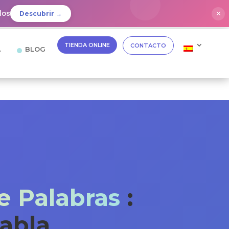
dos
✕
Descubrir →
TIENDA ONLINE
CONTACTO
…
BLOG
e Palabras
:
abla