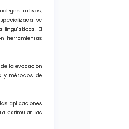
rodegenerativos,
especializada se
lingüísticas. El
n herramientas
 de la evocación
cos y métodos de
las aplicaciones
a estimular las
.