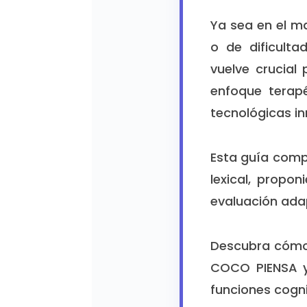
Ya sea en el m
o de dificulta
vuelve crucial 
enfoque terap
tecnológicas i
Esta guía comp
lexical, propo
evaluación adap
Descubra cómo 
COCO PIENSA y
funciones cogni