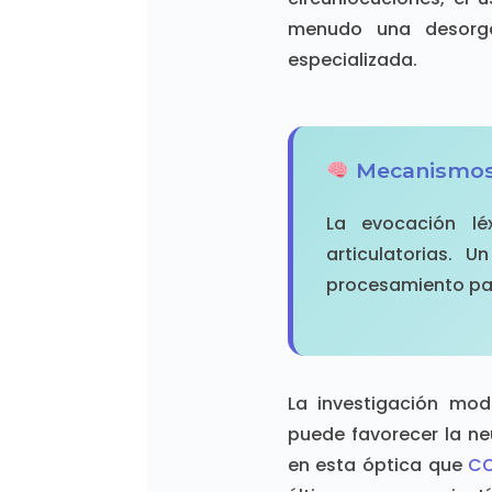
menudo una desorgan
especializada.
Mecanismos 
La evocación lé
articulatorias. 
procesamiento par
La investigación mod
puede favorecer la ne
en esta óptica que
CO