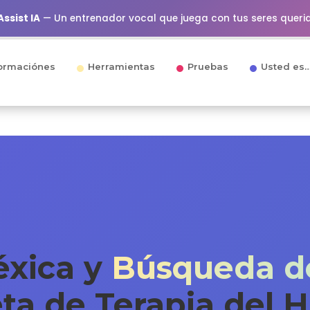
ssist IA
— Un entrenador vocal que juega con tus seres queri
ormaciónes
Herramientas
Pruebas
Usted es
éxica y
Búsqueda d
ta de Terapia del H