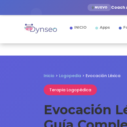
Coach A
NUEVO
INICIO
Apps
F
Inicio
>
Logopedia
> Evocación Léxica
Terapia Logopédica
Evocación L
Guía Comple