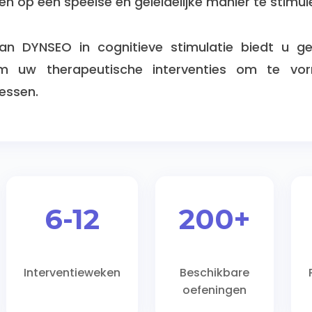
n op een speelse en geleidelijke manier te stimul
an DYNSEO in cognitieve stimulatie biedt u ge
m uw therapeutische interventies om te vo
essen.
6-12
200+
Interventieweken
Beschikbare
oefeningen