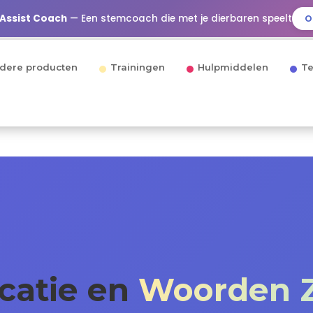
 Assist Coach
— Een stemcoach die met je dierbaren speelt
O
dere producten
Trainingen
Hulpmiddelen
Te
ocatie en
Woorden Z