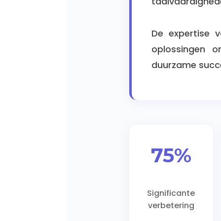
taalvaardighede
De expertise v
oplossingen o
duurzame succ
75%
Significante
verbetering