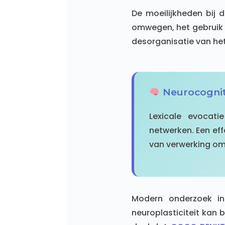
De moeilijkheden bij 
omwegen, het gebruik
desorganisatie van het
Neurocogni
Lexicale evocatie
netwerken. Een eff
van verwerking om 
Modern onderzoek in
neuroplasticiteit kan 