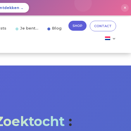
✕
ntdekken →
SHOP
CONTACT
sts
Je bent…
Blog
oektocht
: