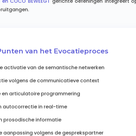
 en COCO BEWEEGT
gerichte oefeningen integreert o
ruitgangen.
Punten van het Evocatieproces
 activatie van de semantische netwerken
ectie volgens de communicatieve context
 en articulatoire programmering
 autocorrectie in real-time
an prosodische informatie
e aanpassing volgens de gesprekspartner