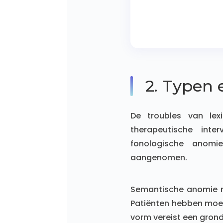
2. Typen 
De troubles van lexi
therapeutische int
fonologische anomi
aangenomen.
Semantische anomie re
Patiënten hebben moei
vorm vereist een gron