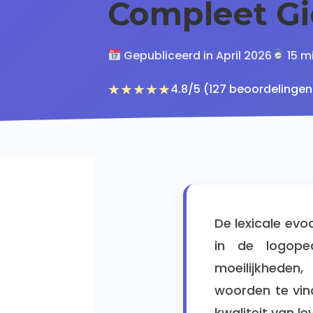
Compleet Gi
Gepubliceerd in April 2026
15 m
★★★★★
4.8/5 (127 beoordelingen
De lexicale ev
in de logoped
moeilijkheden
woorden te vin
kwaliteit van le