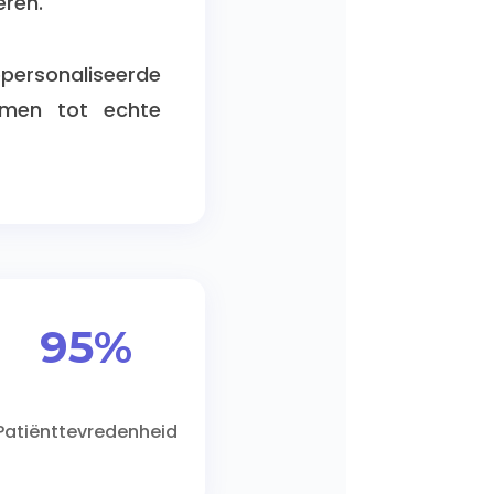
eren.
personaliseerde
rmen tot echte
95%
Patiënttevredenheid