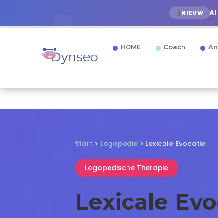
AI
NIEUW
HOME
Coach
An
Start
>
Logopedie
> Lexicale Evocatie
Logopedische Therapie
Lexicale Ev