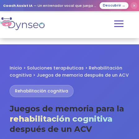
✕
Coach Assist IA
— Un entrenador vocal que juega con tus seres queridos
Descubrir →
Inicio > Soluciones terapéuticas > Rehabilitación
cognitiva > Juegos de memoria después de un ACV
Rehabilitación cognitiva
Juegos de memoria para la
rehabilitación cognitiva
después de un ACV