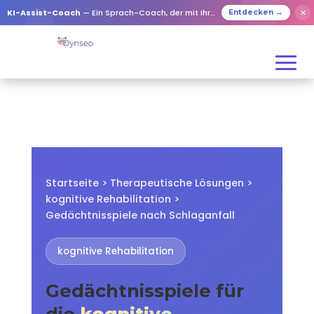
✕
KI-Assist-Coach
— Ein Sprach-Coach, der mit Ihren Lieben spielt
Entdecken →
Startseite > Therapeutische Lösungen >
kognitive Rehabilitation >
Gedächtnisspiele nach Schlaganfall
kognitive Rehabilitation
Gedächtnisspiele für
die
kognitive