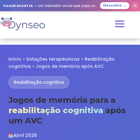
✕
Coach Assist IA
— Um treinador vocal que joga com os seus entes queridos
Descobrir →
Início > Soluções terapêuticas > Reabilitação
cognitiva > Jogos de memória após AVC
Reabilitação cognitiva
Jogos de memória para a
reabilitação cognitiva
após
um AVC
Abril 2026