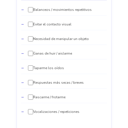
Balanceos / movimientos repetitivos
Evitar el contacto visual
Necesidad de manipular un objeto
Ganas de huir / aislarme
Taparme los oídos
Respuestas más secas / breves
Rascarme / frotarme
Vocalizaciones / repeticiones