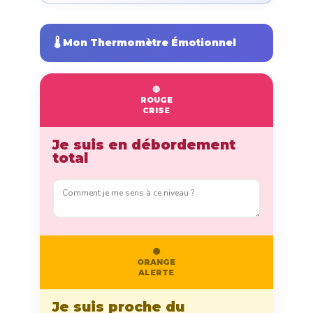
🌡️ Mon Thermomètre Émotionnel
🔴
ROUGE
CRISE
Je suis en débordement
total
🟠
ORANGE
ALERTE
Je suis proche du