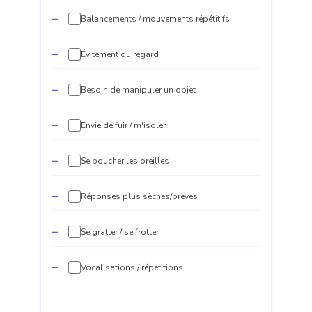
Balancements / mouvements répétitifs
Évitement du regard
Besoin de manipuler un objet
Envie de fuir / m'isoler
Se boucher les oreilles
Réponses plus sèches/brèves
Se gratter / se frotter
Vocalisations / répétitions