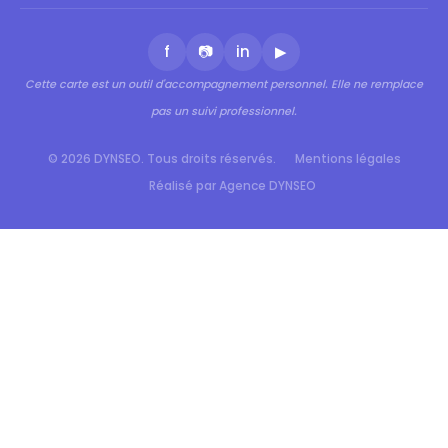
f
📷
in
▶
Cette carte est un outil d'accompagnement personnel. Elle ne remplace
pas un suivi professionnel.
© 2026 DYNSEO. Tous droits réservés.
Mentions légales
Réalisé par Agence DYNSEO