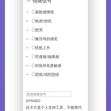
情绪信号
易怒感增强
焦虑/担忧
想哭
被压垮的感觉
愤怒上升
空虚感/抽离感
对批评高度敏感
恐慌/强烈恐惧
DYNSEO
此卡片是个人支持工具，不能替代