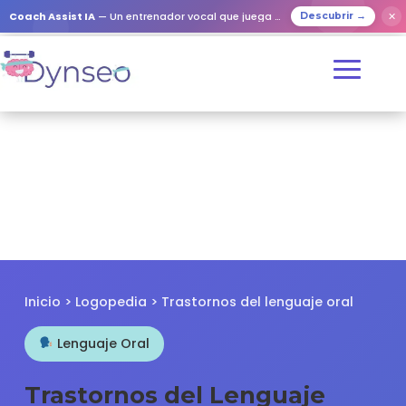
✕
Coach Assist IA
— Un entrenador vocal que juega con tus seres queridos
Descubrir →
Inicio
>
Logopedia
> Trastornos del lenguaje oral
Lenguaje Oral
Trastornos del Lenguaje