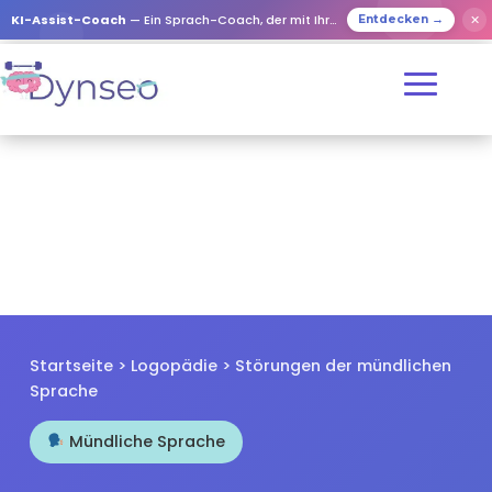
✕
KI-Assist-Coach
— Ein Sprach-Coach, der mit Ihren Lieben spielt
Entdecken →
Startseite
>
Logopädie
> Störungen der mündlichen
Sprache
Mündliche Sprache