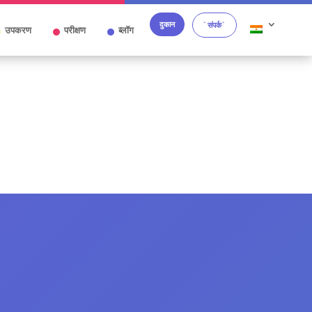
दुकान
`संपर्क`
उपकरण
परीक्षण
ब्लॉग