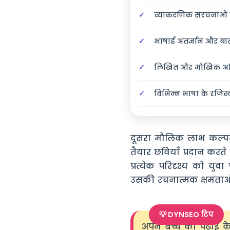
व्याकरणिक संरचनाओं 
भाषाई अंतर्ज्ञान और 
लिखित और मौखिक अभिव
विभिन्न भाषा के रजिस्ट
दूसरा मौलिक लाभ कल्पन
तैयार छवियाँ प्रदान करते है
प्रत्येक परिदृश्य को यु
उसकी रचनात्मक क्षमताओ
💡 DYNSEO टिप
अपने बच्चे को पढ़ाई क