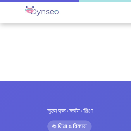
मुख्य पृष्ठ
›
ब्लॉग
› शिक्षा
📚 शिक्षा & विकास