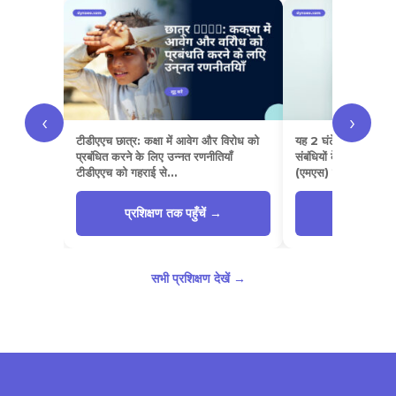
‹
›
टीडीएएच छात्र: कक्षा में आवेग और विरोध को
यह 2 घंटे का प्रशिक्षण
प्रबंधित करने के लिए उन्नत रणनीतियाँ
संबंधियों के लिए है जो म
टीडीएएच को गहराई से…
(एमएस) से…
प्रशिक्षण तक पहुँचें →
प्रशिक्षण त
सभी प्रशिक्षण देखें →