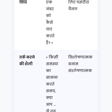
विधि
एक
लिए पसंदीदा
सीखन
नंबर
चैनल
रणनी
को
कैसे
याद
करते
हैं? »
तर्क करने
« किसी
विश्लेषणात्मक
पेशे 
की शैली
समस्या
बनाम
चयन,
का
संश्लेषणात्मक
प्रबंध
सामना
करते
समय,
क्या
आप ...
से शुरू