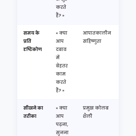
करते
हैं? »
समय के
« क्या
आपातकालीन
अनुक
प्रति
आप
सहिष्णुता
कार्य
दृष्टिकोण
दबाव
वाता
में
बेहतर
काम
करते
हैं? »
सीखने का
« क्या
प्रमुख कोलब
प्रशिक
तरीका
आप
शैली
और
पढ़ना,
विधिय
सुनना
का 