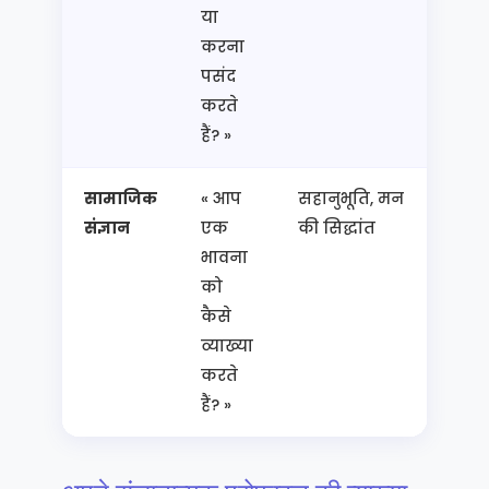
या
करना
पसंद
करते
हैं? »
सामाजिक
« आप
सहानुभूति, मन
संबंध,
संज्ञान
एक
की सिद्धांत
प्रबंध
भावना
शिक्षाश
को
कैसे
व्याख्या
करते
हैं? »