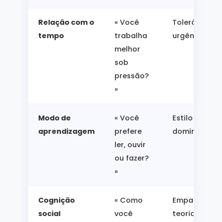
Relação com o
« Você
Tolerância à
tempo
trabalha
urgência
melhor
sob
pressão?
»
Modo de
« Você
Estilo Kolb
aprendizagem
prefere
dominante
ler, ouvir
ou fazer?
»
Cognição
« Como
Empatia,
social
você
teoria da