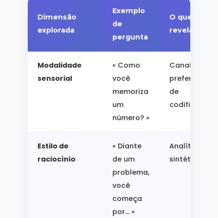
Exemplo
Dimensão
O que
de
explorada
revela
pergunta
Modalidade
« Como
Canais
sensorial
você
preferenciais
memoriza
de
um
codificação
número? »
Estilo de
« Diante
Analítico vs
raciocínio
de um
sintético
problema,
você
começa
por... »