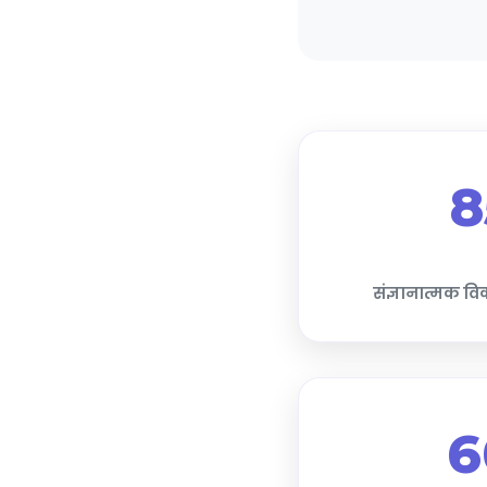
8
संज्ञानात्मक वि
6