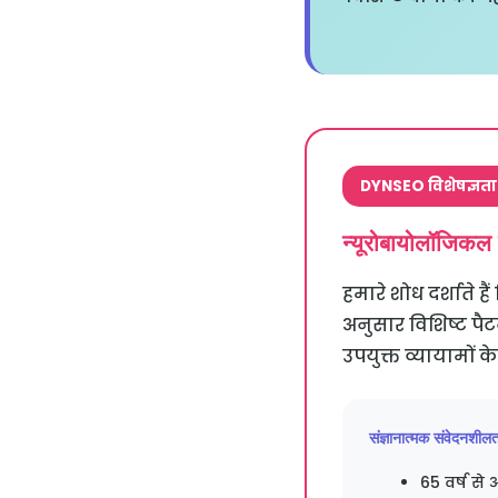
DYNSEO विशेषज्ञता
न्यूरोबायोलॉजिकल 
हमारे शोध दर्शाते है
अनुसार विशिष्ट पैट
उपयुक्त व्यायामों क
संज्ञानात्मक संवेदनशील
65 वर्ष से