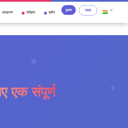
दुकान
`संपर्क`
उपकरण
परीक्षण
ब्लॉग
ए एक संपूर्ण