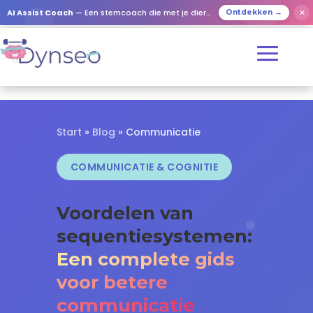
✕
AI Assist Coach
— Een stemcoach die met je dierbaren speelt
Ontdekken →
Start
»
Blog
» Communicatie
COMMUNICATIE & COGNITIE
Voordelen van
sequentiesystemen:
Een complete gids
voor betere
communicatie