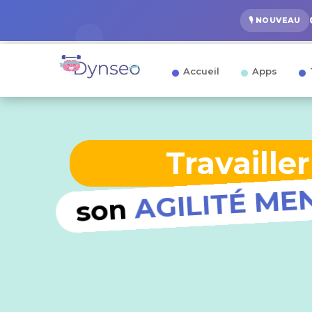
🎙️ NOUVEAU
Accueil
Apps
Travailler
MEN
É
AGILIT
son