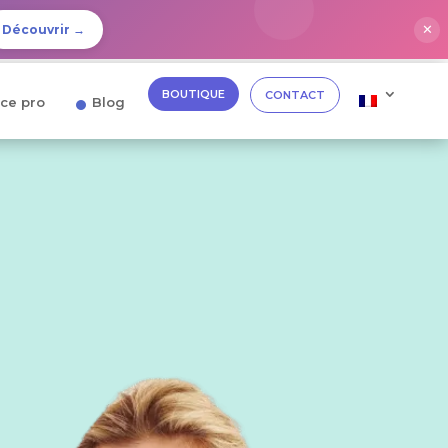
✕
Découvrir →
BOUTIQUE
CONTACT
ce pro
Blog