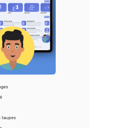
nges
oé
s taupes
le