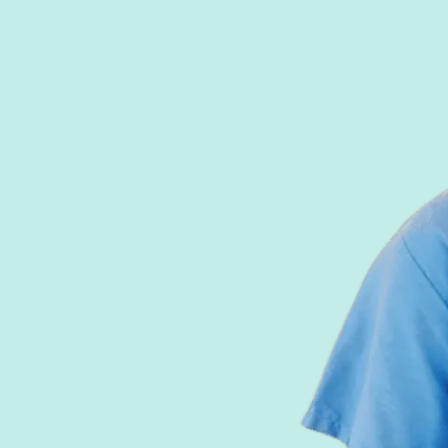
Préserver son agilité mentale
Stimuler régulièrement l’agilité mentale à tra
variés
Renforcer sa flexibilité cognitive
Entraînement ciblé pour passer facilement d’
Applications dans la vie quotidienne
Aide à prendre des décisions rapides et à ré