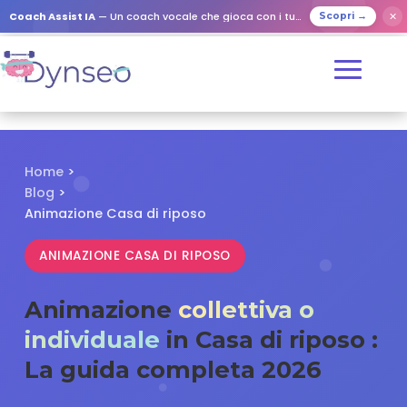
✕
Coach Assist IA
— Un coach vocale che gioca con i tuoi cari
Scopri →
Home
>
Blog
>
Animazione Casa di riposo
ANIMAZIONE CASA DI RIPOSO
Animazione
collettiva o
individuale
in Casa di riposo :
La guida completa 2026