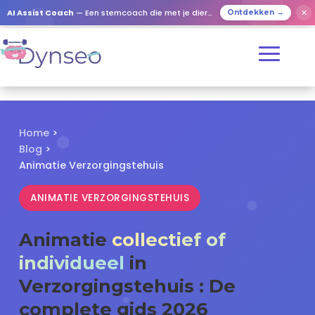
✕
AI Assist Coach
— Een stemcoach die met je dierbaren speelt
Ontdekken →
Home
>
Blog
>
Animatie Verzorgingstehuis
ANIMATIE VERZORGINGSTEHUIS
Animatie
collectief of
individueel
in
Verzorgingstehuis : De
complete gids 2026