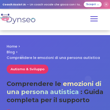
✕
Coach Assist IA
— Un coach vocale che gioca con i tuoi cari
Scopri →
Home
>
Blog
>
Comprendere le emozioni di una persona autistica
Autismo & Sviluppo
Comprendere le
emozioni di
una persona autistica
: Guida
completa per il supporto