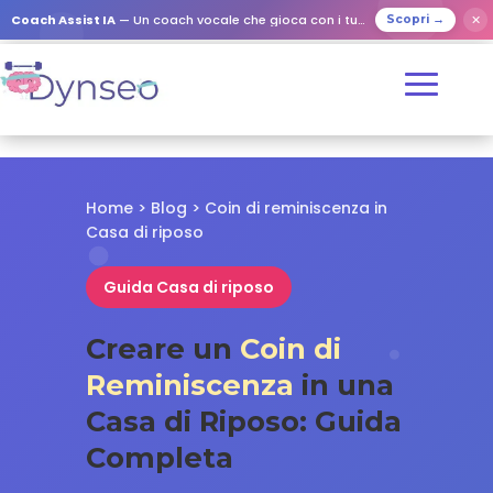
✕
Coach Assist IA
— Un coach vocale che gioca con i tuoi cari
Scopri →
Home
>
Blog
> Coin di reminiscenza in
Casa di riposo
Guida Casa di riposo
Creare un
Coin di
Reminiscenza
in una
Casa di Riposo: Guida
Completa