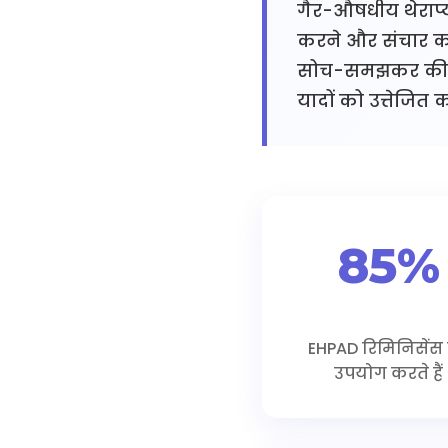
गैर-औषधीय थेराप्यू
करने और संचार को 
सोच-समझकर की ग
यादों को उत्तेजित
85%
EHPAD रिमिनिसेंस
उपयोग करते हैं