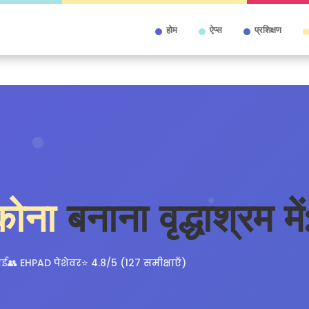
होम
ऐप्स
प्रशिक्षण
 कोना
बनाना वृद्धाश्रम में
ाई
👥 EHPAD पेशेवर
⭐ 4.8/5 (127 समीक्षाएँ)