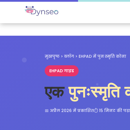
मुखपृष्ठ
>
ब्लॉग
> EHPAD में पुनःस्मृति कोना
EHPAD गाइड
एक
पुनःस्मृति
📅 अप्रैल 2026 में प्रकाशित
⏱️ 15 मिनट की पढ़