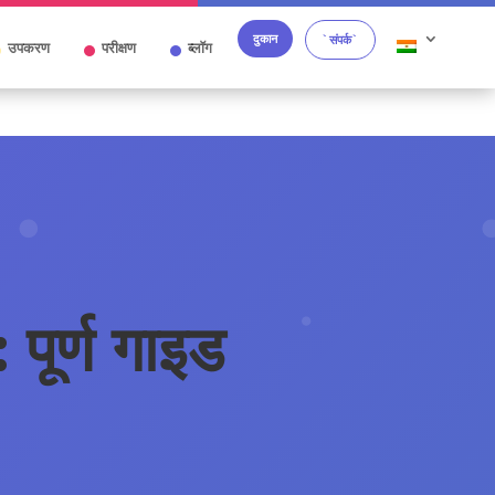
दुकान
`संपर्क`
उपकरण
परीक्षण
ब्लॉग
: पूर्ण गाइड