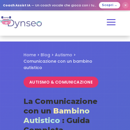
✕
Coach Assist IA
— Un coach vocale che gioca con i tuoi cari
Scopri →
Home
>
Blog
>
Autismo
>
Comunicazione con un bambino
autistico
AUTISMO & COMUNICAZIONE
La Comunicazione
con un
Bambino
Autistico
: Guida
Completa