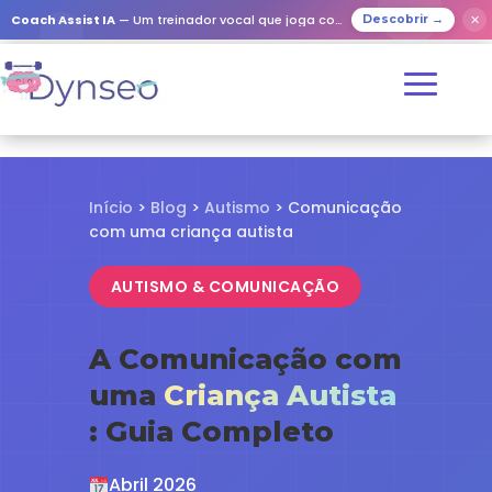
✕
Coach Assist IA
— Um treinador vocal que joga com os seus entes queridos
Descobrir →
Início
>
Blog
>
Autismo
> Comunicação
com uma criança autista
AUTISMO & COMUNICAÇÃO
A Comunicação com
uma
Criança Autista
: Guia Completo
Abril 2026