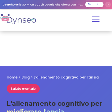
✕
Coach Assist IA
— Un coach vocale che gioca con i tuoi cari
Scopri →
Home
>
Blog
> L'allenamento cognitivo per l'ansia
Salute mentale
L'allenamento cognitivo per
migliorare l'ansia