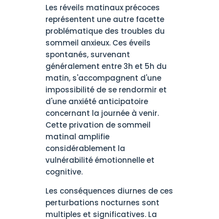
Les réveils matinaux précoces
représentent une autre facette
problématique des troubles du
sommeil anxieux. Ces éveils
spontanés, survenant
généralement entre 3h et 5h du
matin, s'accompagnent d'une
impossibilité de se rendormir et
d'une anxiété anticipatoire
concernant la journée à venir.
Cette privation de sommeil
matinal amplifie
considérablement la
vulnérabilité émotionnelle et
cognitive.
Les conséquences diurnes de ces
perturbations nocturnes sont
multiples et significatives. La