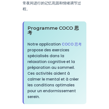
常夜间进行的记忆巩固和情绪调节过
程。
Programme COCO 思
考
Notre application
COCO 思考
propose des exercices
spécialisés dans la
relaxation cognitive et la
préparation au sommeil.
Ces activités aident à
calmer le mental et à créer
les conditions optimales
pour un endormissement
serein.