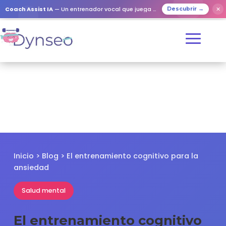
✕
Coach Assist IA
— Un entrenador vocal que juega con tus seres queridos
Descubrir →
Inicio
>
Blog
> El entrenamiento cognitivo para la
ansiedad
Salud mental
El entrenamiento cognitivo