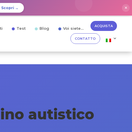
✕
Scopri →
ACQUISTA
ti
Test
Blog
Voi siete…
CONTATTO
ino autistico