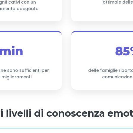
gnificativi con un
ottimale dell
mento adeguato
5min
85
ane sono sufficienti per
delle famiglie ripor
 miglioramenti
comunicazion
 i livelli di conoscenza emo