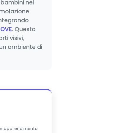
 bambini nel
timolazione
integrando
UOVE
. Questo
i visivi,
 un ambiente di
 un apprendimento