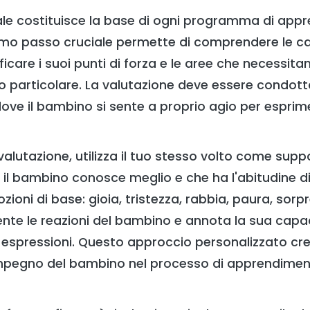
ziale costituisce la base di ogni programma di ap
rimo passo cruciale permette di comprendere le ca
icare i suoi punti di forza e le aree che necessita
articolare. La valutazione deve essere condott
 dove il bambino si sente a proprio agio per espri
valutazione, utilizza il tuo stesso volto come suppo
 il bambino conosce meglio e che ha l'abitudine di
ioni di base: gioia, tristezza, rabbia, paura, sorp
te le reazioni del bambino e annota la sua capaci
 espressioni. Questo approccio personalizzato cr
l'impegno del bambino nel processo di apprendimen