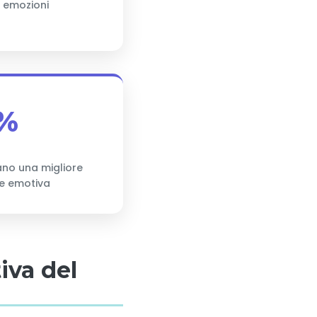
e emozioni
%
tano una migliore
e emotiva
tiva del