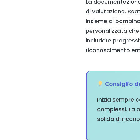
La documentazione 
di valutazione. Sca
insieme al bambino
personalizzata che 
includere progressiv
riconoscimento em
Consiglio de
Inizia sempre c
complessi. La p
solida di rico