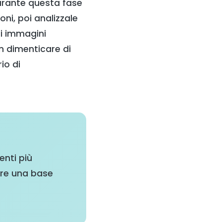
urante questa fase
ni, poi analizzale
i immagini
n dimenticare di
io di
enti più
uire una base