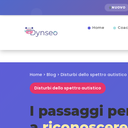
NUOVO
Home
Coac
Home > Blog > Disturbi dello spettro autistic
Disturbi dello spettro autistico
I passaggi pe
a
riconoscere