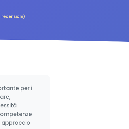
 recensioni)
rtante per i
are,
essità
e competenze
n approccio