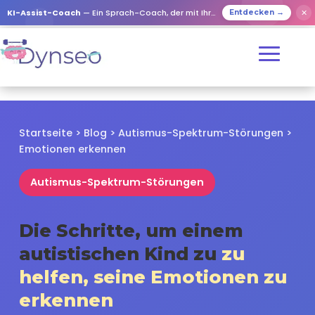
✕
KI-Assist-Coach
— Ein Sprach-Coach, der mit Ihren Lieben spielt
Entdecken →
Startseite > Blog > Autismus-Spektrum-Störungen >
Emotionen erkennen
Autismus-Spektrum-Störungen
Die Schritte, um einem
autistischen Kind zu
zu
helfen, seine Emotionen zu
erkennen