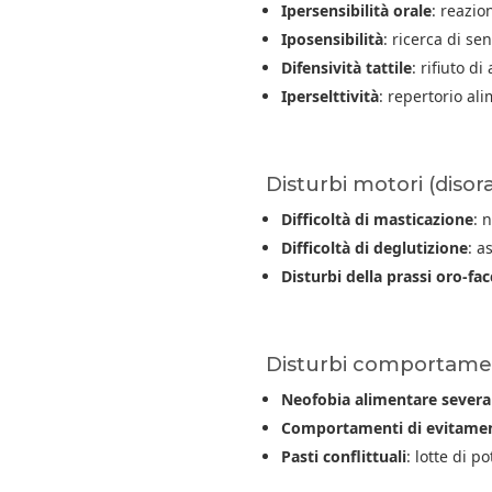
Ipersensibilità orale
: reazio
Iposensibilità
: ricerca di se
Difensività tattile
: rifiuto d
Iperselttività
: repertorio al
Disturbi motori (disor
Difficoltà di masticazione
: 
Difficoltà di deglutizione
: a
Disturbi della prassi oro-fac
Disturbi comportamen
Neofobia alimentare severa
Comportamenti di evitame
Pasti conflittuali
: lotte di p