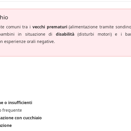
chio
te comuni tra i
vecchi prematuri
(alimentazione tramite sondino
i bambini in situazione di
disabilità
(disturbi motori) e i ba
n esperienze orali negative.
he o insufficienti
to frequente
tazione con cucchiaio
azione