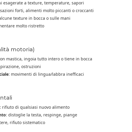
ni esagerate a texture, temperature, sapori
nsazioni forti, alimenti molto piccanti o croccanti
i alcune texture in bocca o sulle mani
imentare molto ristretto
alità motoria)
non mastica, ingoia tutto intero o tiene in bocca
spirazione, ostruzioni
ciale
: movimenti di lingua/labbra inefficaci
tali
: rifiuto di qualsiasi nuovo alimento
nto
: distoglie la testa, respinge, piange
otere, rifiuto sistematico