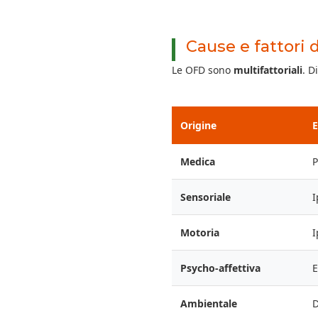
Cause e fattori d
Le OFD sono
multifattoriali
. D
Origine
Medica
P
Sensoriale
I
Motoria
I
Psycho-affettiva
E
Ambientale
D