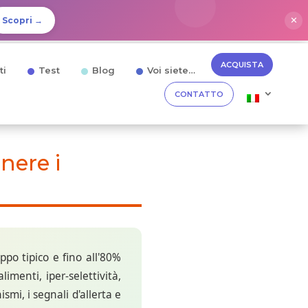
✕
Scopri →
ACQUISTA
ti
Test
Blog
Voi siete…
CONTATTO
nere i
ppo tipico e fino all'80%
limenti, iper-selettività,
mi, i segnali d'allerta e