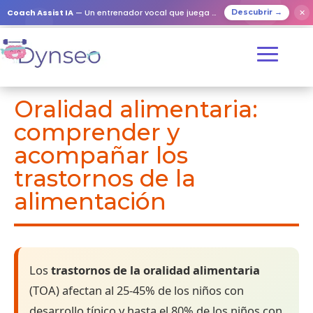
Coach Assist IA
— Un entrenador vocal que juega con tus seres queridos
✕
Descubrir →
Oralidad alimentaria:
comprender y
acompañar los
trastornos de la
alimentación
Los
trastornos de la oralidad alimentaria
(TOA) afectan al 25-45% de los niños con
desarrollo típico y hasta el 80% de los niños con