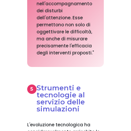
nell'accompagnamento
dei disturbi
dell'attenzione. Esse
permettono non solo di
oggettivare le difficoltà,
ma anche di misurare
precisamente l'efficacia
degli interventi proposti."
Strumenti e
tecnologie al
servizio delle
simulazioni
L'evoluzione tecnologica ha