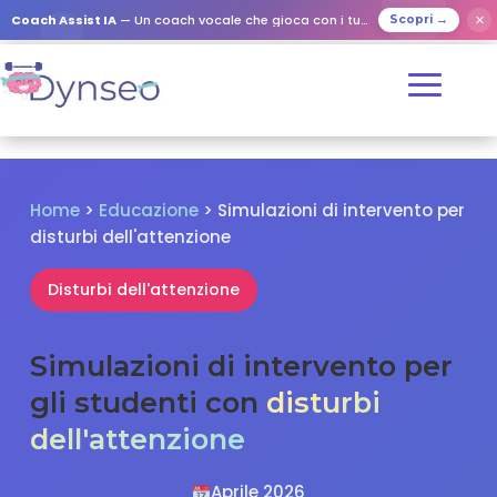
✕
Coach Assist IA
— Un coach vocale che gioca con i tuoi cari
Scopri →
Home
>
Educazione
> Simulazioni di intervento per
disturbi dell'attenzione
Disturbi dell'attenzione
Simulazioni di intervento per
gli studenti con
disturbi
dell'attenzione
Aprile 2026