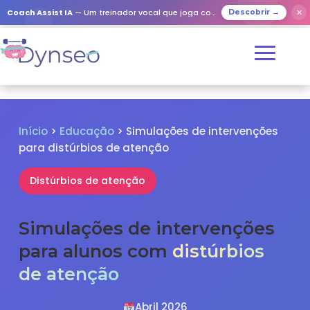
✕
Coach Assist IA
— Um treinador vocal que joga com os seus entes queridos
Descobrir →
Início
>
Educação
> Simulações de intervenções
para distúrbios de atenção
Distúrbios de atenção
Simulações de intervenções
para alunos com
distúrbios
de atenção
Abril 2026