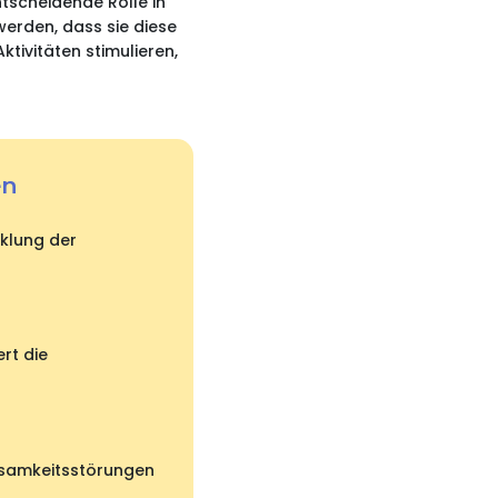
tscheidende Rolle in
erden, dass sie diese
tivitäten stimulieren,
en
cklung der
rt die
rksamkeitsstörungen