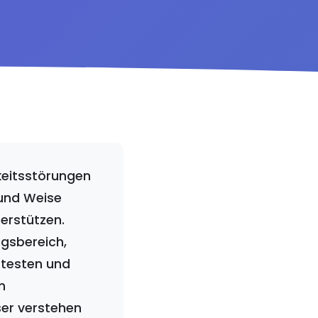
keitsstörungen
 und Weise
terstützen.
gsbereich,
 testen und
n
ser verstehen