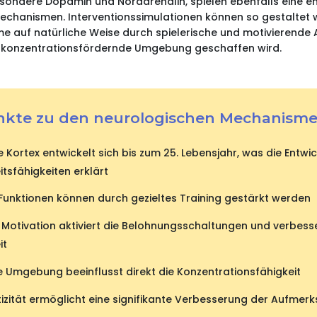
sondere Dopamin und Noradrenalin, spielen ebenfalls eine en
hanismen. Interventionssimulationen können so gestaltet w
 auf natürliche Weise durch spielerische und motivierende Ak
d konzentrationsfördernde Umgebung geschaffen wird.
nkte zu den neurologischen Mechanism
 Kortex entwickelt sich bis zum 25. Lebensjahr, was die Entwi
sfähigkeiten erklärt
 Funktionen können durch gezieltes Training gestärkt werden
e Motivation aktiviert die Belohnungsschaltungen und verbesse
it
e Umgebung beeinflusst direkt die Konzentrationsfähigkeit
tizität ermöglicht eine signifikante Verbesserung der Aufme