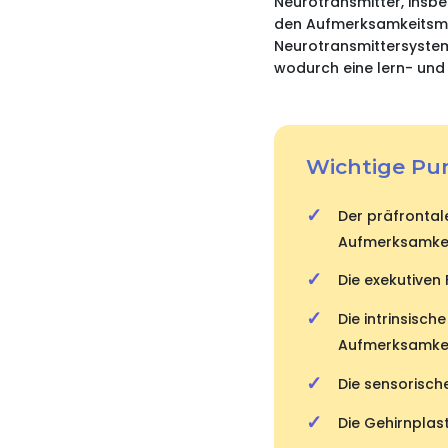
Neurotransmitter, insbe
den Aufmerksamkeitsmec
Neurotransmittersysteme
wodurch eine lern- un
Wichtige Pu
Der präfrontale
Aufmerksamkeit
Die exekutiven
Die intrinsisch
Aufmerksamke
Die sensorisch
Die Gehirnplas