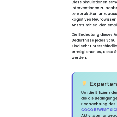
Diese Simulationen ermö
Interventionen zu beob
Lehrpraktiken anzupasse
kognitiven Neurowissen
Ansatz mit soliden empi
Die Bedeutung dieses Ans
Bedürfnisse jedes Schü
Kind sehr unterschiedli
ermöglichen es, diese S
werden.
Experten
Um die Effizienz d
die die Bedingunge
Beobachtung des V
COCO BEWEGT SIC
Aktivitäten angeb