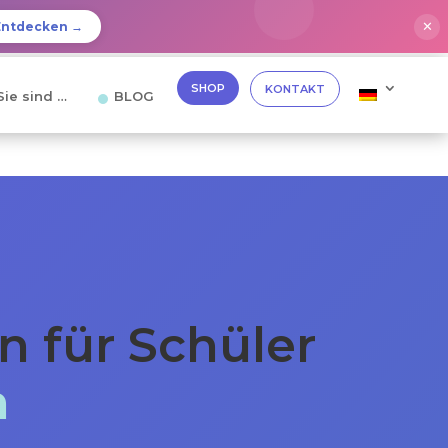
✕
Entdecken →
SHOP
KONTAKT
Sie sind …
BLOG
n für Schüler
n