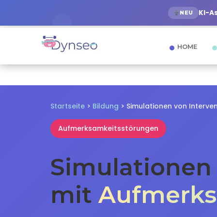
KI-A
NEU
HOME
Startseite
>
Bildung
> Simulationen von Interv
Aufmerksamkeitsstörungen
Simulationen 
mit
Aufmerks