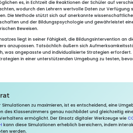
glichen es, in Echtzeit die Reaktionen der Schüler auf versch
achten, wodurch den Lehrern wertvolle Daten zur Verfügung s
n. Die Methode stützt sich auf anerkannte wissenschaftliche 
schaften und der Bildungspsychologie und gewährleistet ein
rischen Beweisen.
atzes liegt in seiner Fähigkeit, die Bildungsintervention an di
lers anzupassen. Tatsächlich äußern sich Aufmerksamkeitsst
ch, was angepasste und individualisierte Strategien erfordert.
trategien in einer unterstützenden Umgebung zu testen, bevor
rat
er Simulationen zu maximieren, ist es entscheidend, eine Umge
n des Klassenzimmers genau nachbildet und gleichzeitig eine 
erhaltens ermöglicht. Der Einsatz digitaler Werkzeuge wie
C
H
kann diese Simulationen erheblich bereichern, indem intera
oten werden.