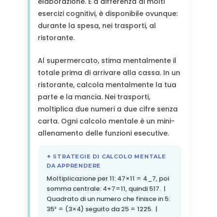
elaborazione. E a differenza di molti
esercizi cognitivi, è disponibile ovunque:
durante la spesa, nei trasporti, al
ristorante.
Al supermercato, stima mentalmente il
totale prima di arrivare alla cassa. In un
ristorante, calcola mentalmente la tua
parte e la mancia. Nei trasporti,
moltiplica due numeri a due cifre senza
carta. Ogni calcolo mentale è un mini-
allenamento delle funzioni esecutive.
✦ STRATEGIE DI CALCOLO MENTALE
DA APPRENDERE
Moltiplicazione per 11: 47×11 = 4_7, poi
somma centrale: 4+7=11, quindi 517. |
Quadrato di un numero che finisce in 5:
35² = (3×4) seguito da 25 = 1225. |