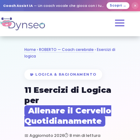
✕
Coach Assist IA
— Un coach vocale che gioca con i tuoi cari
Scopri →
Home
›
ROBERTO — Coach cerebrale
› Esercizi di
logica
🧩 LOGICA & RAGIONAMENTO
11 Esercizi di Logica
per
Allenare il Cervello
Quotidianamente
📅 Aggiornato 2026
⏱️ 8 min di lettura