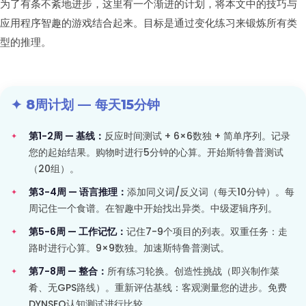
为了有条不紊地进步，这里有一个渐进的计划，将本文中的技巧与
应用程序智趣的游戏结合起来。目标是通过变化练习来锻炼所有类
型的推理。
✦ 8周计划 — 每天15分钟
第1-2周 — 基线：
反应时间测试 + 6×6数独 + 简单序列。记录
您的起始结果。购物时进行5分钟的心算。开始斯特鲁普测试
（20组）。
第3-4周 — 语言推理：
添加同义词/反义词（每天10分钟）。每
周记住一个食谱。在智趣中开始找出异类。中级逻辑序列。
第5-6周 — 工作记忆：
记住7-9个项目的列表。双重任务：走
路时进行心算。9×9数独。加速斯特鲁普测试。
第7-8周 — 整合：
所有练习轮换。创造性挑战（即兴制作菜
肴、无GPS路线）。重新评估基线：客观测量您的进步。免费
DYNSEO认知测试进行比较。