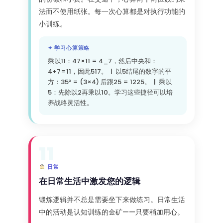
法而不使用纸张。每一次心算都是对执行功能的
小训练。
✦ 学习心算策略
乘以11：47×11 = 4_7，然后中央和：
4+7=11，因此517。 | 以5结尾的数字的平
方：35² = (3×4) 后跟25 = 1225。 | 乘以
5：先除以2再乘以10。学习这些捷径可以培
养战略灵活性。
11
日常
在日常生活中激发您的逻辑
锻炼逻辑并不总是需要坐下来做练习。日常生活
中的活动是认知训练的金矿——只要稍加用心。