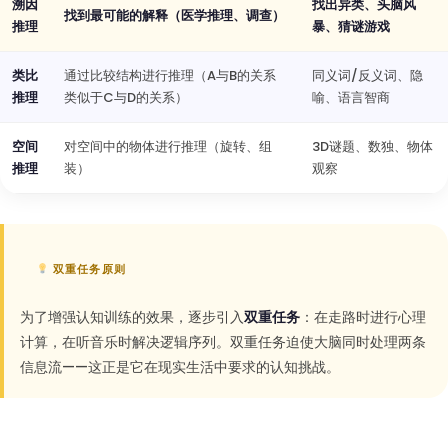
溯因
找出异类、头脑风
找到最可能的解释（医学推理、调查）
推理
暴、猜谜游戏
类比
通过比较结构进行推理（A与B的关系
同义词/反义词、隐
推理
类似于C与D的关系）
喻、语言智商
空间
对空间中的物体进行推理（旋转、组
3D谜题、数独、物体
推理
装）
观察
双重任务原则
为了增强认知训练的效果，逐步引入
双重任务
：在走路时进行心理
计算，在听音乐时解决逻辑序列。双重任务迫使大脑同时处理两条
信息流——这正是它在现实生活中要求的认知挑战。