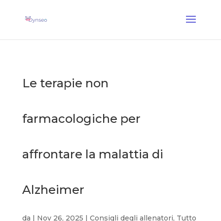
Coach Assist IA
— Un coach vocale che gioca con i tuoi cari
✕
Scopri →
Le terapie non
farmacologiche per
affrontare la malattia di
Alzheimer
da
|
Nov 26, 2025
|
Consigli degli allenatori
,
Tutto