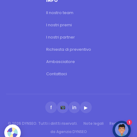
INFO
Il nostro team
I nostri premi
I nostri partner
Richiesta di preventivo
Ambasciatore
Contattaci
f
in
▶
1
© 2026 DYNSEO. Tutti i diritti riservati.
Note legali
Realizzato
da Agenzia DYNSEO