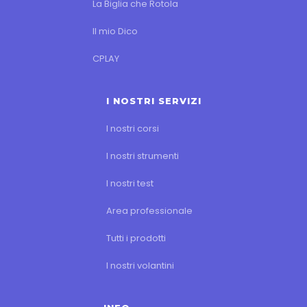
La Biglia che Rotola
Il mio Dico
CPLAY
I NOSTRI SERVIZI
I nostri corsi
I nostri strumenti
I nostri test
Area professionale
Tutti i prodotti
I nostri volantini