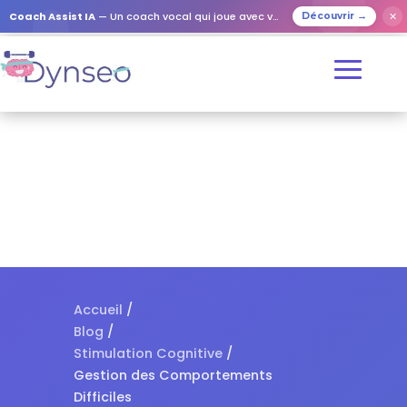
✕
Coach Assist IA
— Un coach vocal qui joue avec vos proches
Découvrir →
Accueil
/
Blog
/
Stimulation Cognitive
/
Gestion des Comportements
Difficiles