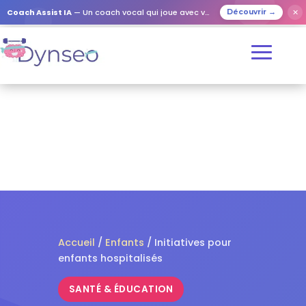
✕
Coach Assist IA
— Un coach vocal qui joue avec vos proches
Découvrir →
Accueil
/
Enfants
/ Initiatives pour
enfants hospitalisés
SANTÉ & ÉDUCATION